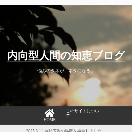
内向型人間の知恵ブログ
悩みのタネが、ネタになる。
このサイトについ
て
HOME
2025.6.11 自動広告の掲載を再開しました。