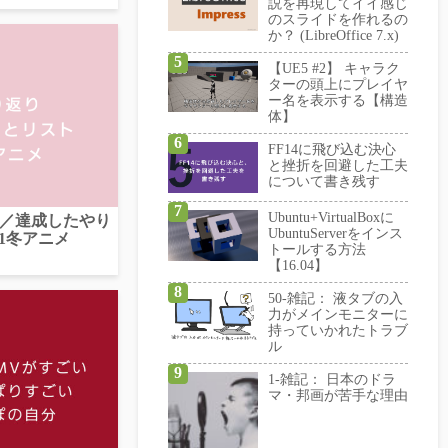
説を再現してイイ感じ
のスライドを作れるの
か？ (LibreOffice 7.x)
【UE5 #2】 キャラク
ターの頭上にプレイヤ
ー名を表示する【構造
体】
FF14に飛び込む決心
と挫折を回避した工夫
について書き残す
Ubuntu+VirtualBoxに
返り／達成したやり
UbuntuServerをインス
1冬アニメ
トールする方法
【16.04】
50-雑記： 液タブの入
力がメインモニターに
持っていかれたトラブ
ル
1-雑記： 日本のドラ
マ・邦画が苦手な理由