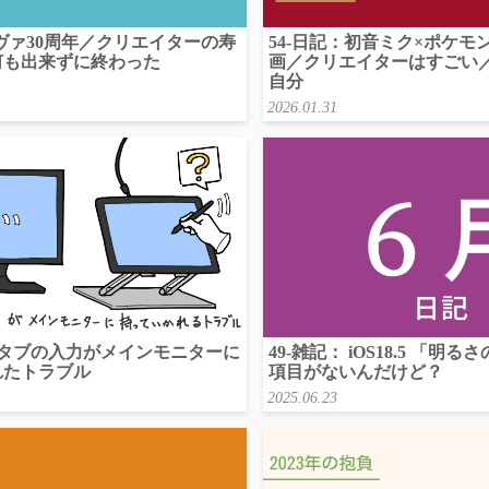
エヴァ30周年／クリエイターの寿
54-日記：初音ミク×ポケ
何も出来ずに終わった
画／クリエイターはすごい
自分
2026.01.31
 液タブの入力がメインモニターに
49-雑記： iOS18.5 「明
れたトラブル
項目がないんだけど？
2025.06.23