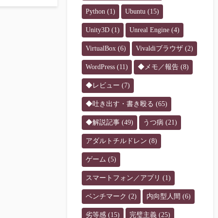
Python
(1)
Ubuntu
(15)
Unity3D
(1)
Unreal Engine
(4)
VirtualBox
(6)
Vivaldiブラウザ
(2)
WordPress
(11)
◆メモ／報告
(8)
◆レビュー
(7)
◆吐き出す・書き殴る
(65)
◆解説記事
(49)
うつ病
(21)
アダルトチルドレン
(8)
ゲーム
(5)
スマートフォン／アプリ
(1)
ベンチマーク
(2)
内向型人間
(6)
劣等感
(15)
完璧主義
(25)