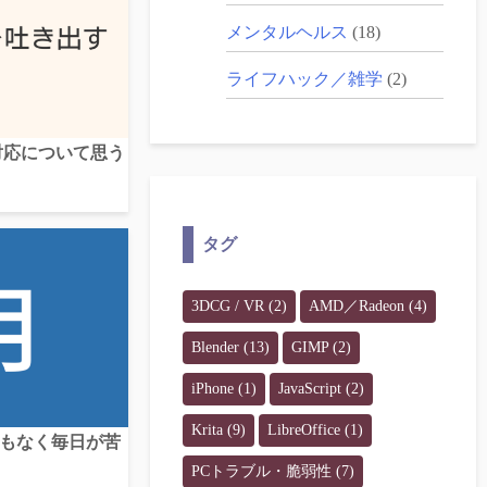
メンタルヘルス
(18)
ライフハック／雑学
(2)
vの対応について思う
タグ
3DCG / VR
(2)
AMD／Radeon
(4)
Blender
(13)
GIMP
(2)
iPhone
(1)
JavaScript
(2)
Krita
(9)
LibreOffice
(1)
望もなく毎日が苦
PCトラブル・脆弱性
(7)