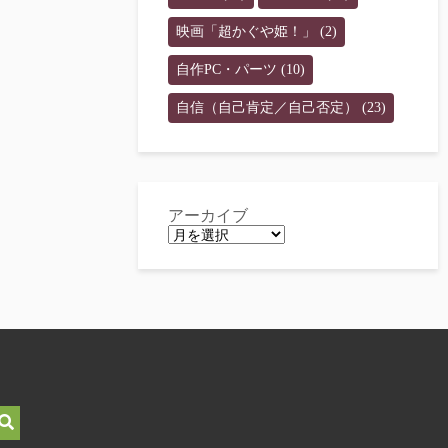
映画「超かぐや姫！」
(2)
自作PC・パーツ
(10)
自信（自己肯定／自己否定）
(23)
アーカイブ