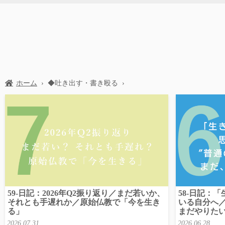
ホーム
›
◆吐き出す・書き殴る
›
59-日記：2026年Q2振り返り／まだ若いか、
58-日記：
それとも手遅れか／原始仏教で「今を生き
いる自分へ／
る」
まだやりた
2026.07.31
2026.06.28