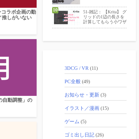
モンコラボ企画の動
51-雑記： 【Krita】 グ
リッドの1辺の長さを
／推しがいない
計算してもらう小ワザ
3DCG / VR
(11)
PC全般
(49)
お知らせ・更新
(3)
るさの自動調整」の
イラスト／漫画
(15)
ゲーム
(5)
ゴミ出し日記
(26)