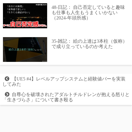
48-日記： 自己否定していると趣味
も仕事も人生もうまくいかない
（2024-年頭所感）
35-雑記： 絵の上達は3本柱（仮称）
で成り立っているのか考えた
【UE5 #4】レベルアップシステムと経験値バーを実装
してみた
自尊心を破壊されたアダルトチルドレンが抱える怒りと
「生きづらさ」について書き殴る