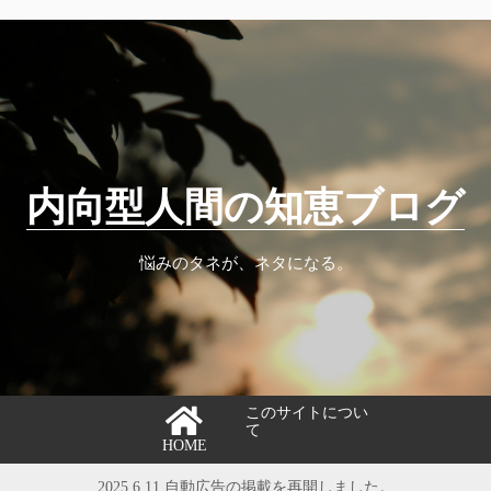
内向型人間の知恵ブログ
悩みのタネが、ネタになる。
このサイトについ
て
HOME
2025.6.11 自動広告の掲載を再開しました。