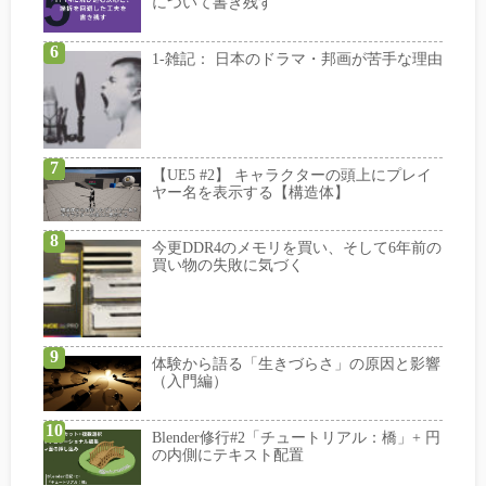
について書き残す
1-雑記： 日本のドラマ・邦画が苦手な理由
【UE5 #2】 キャラクターの頭上にプレイ
ヤー名を表示する【構造体】
今更DDR4のメモリを買い、そして6年前の
買い物の失敗に気づく
体験から語る「生きづらさ」の原因と影響
（入門編）
Blender修行#2「チュートリアル：橋」+ 円
の内側にテキスト配置