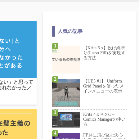
人気の記事
【Krita 5.x】投げ縄塗
り(Lasso Fill)を実現す
る方法
【UE5 #1】 Uniform
がない」と思って
Grid Panelを使ったメ
なれなかった／
インメニューの表示
Krita 4.x その1 –
Comics Managerの使い
方
FF14に飛び込む決心