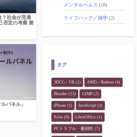
メンタルヘルス
(18)
は？社会が見過
ライフハック／雑学
(2)
己否定の考察 第
タグ
3DCG / VR
(2)
AMD／Radeon
(4)
Blender
(13)
GIMP
(2)
ウォールパネル」
iPhone
(1)
JavaScript
(2)
Krita
(9)
LibreOffice
(1)
PCトラブル・脆弱性
(7)