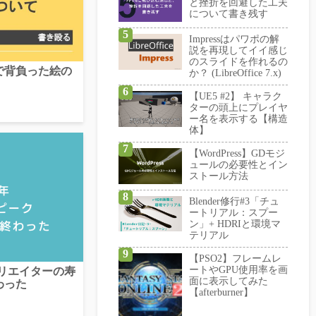
と挫折を回避した工夫
について書き残す
Impressはパワポの解
説を再現してイイ感じ
のスライドを作れるの
で背負った絵の
か？ (LibreOffice 7.x)
【UE5 #2】 キャラク
ターの頭上にプレイヤ
ー名を表示する【構造
体】
【WordPress】GDモジ
ュールの必要性とイン
ストール方法
Blender修行#3「チュ
ートリアル：スプー
ン」+ HDRIと環境マ
テリアル
【PSO2】フレームレ
ートやGPU使用率を画
クリエイターの寿
面に表示してみた
わった
【afterburner】