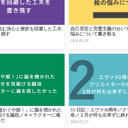
び込む決心と挫折を回避した工夫
自己否定と完璧主義のせい
き残す
悩みについて書き殴る
2026.05.28
「超かぐや姫！」に脳を焼かれた
55-日記：エヴァ30周年／
届ける脇役／キャラクターに魂
命／２月が何も出来ずに終
った
2026.02.27