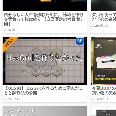
自分らしい人生を歩むために。 諦めと悟り
欠点があっ
を背負って旅は続く 【自己否定の考察 第3
だ「心の余裕
回】
2026.01.09
2026.01.09
【UE5 #3】 HexGridを作るために学んだこ
今更DDR4
とと試作品の公開
買い物の失
2025.10.19
2025.09.01