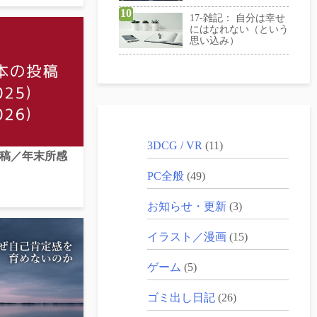
17-雑記： 自分は幸せ
にはなれない（という
思い込み）
3DCG / VR
(11)
投稿／年末所感
PC全般
(49)
お知らせ・更新
(3)
イラスト／漫画
(15)
ゲーム
(5)
ゴミ出し日記
(26)