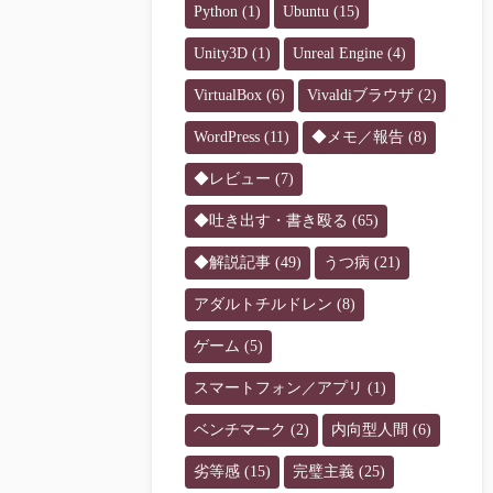
Python
(1)
Ubuntu
(15)
Unity3D
(1)
Unreal Engine
(4)
VirtualBox
(6)
Vivaldiブラウザ
(2)
WordPress
(11)
◆メモ／報告
(8)
◆レビュー
(7)
◆吐き出す・書き殴る
(65)
◆解説記事
(49)
うつ病
(21)
アダルトチルドレン
(8)
ゲーム
(5)
スマートフォン／アプリ
(1)
ベンチマーク
(2)
内向型人間
(6)
劣等感
(15)
完璧主義
(25)