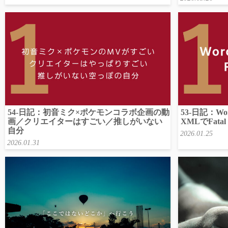
54-日記：初音ミク×ポケモンコラボ企画の動
53-日記：Wo
画／クリエイターはすごい／推しがいない
XMLでFatal 
自分
2026.01.25
2026.01.31