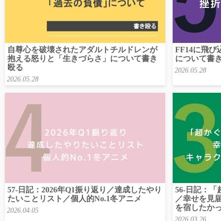
FF14に飛
自尊心を破壊されたアダルトチルドレンが
について書
抱える怒りと「生きづらさ」について書き
殴る
2026.05.28
2026.05.28
57-日記：2026年Q1振り返り／達成したやり
56-日記：
たいことリスト／個人的No.1冬アニメ
／幸せを見
を宿したか
2026.04.05
2026.03.26