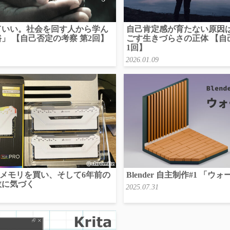
ていい。社会を回す人から学ん
自己肯定感が育たない原因
」 【自己否定の考察 第2回】
ごす生きづらさの正体 【自
1回】
2026.01.09
のメモリを買い、そして6年前の
Blender 自主制作#1 「
敗に気づく
2025.07.31