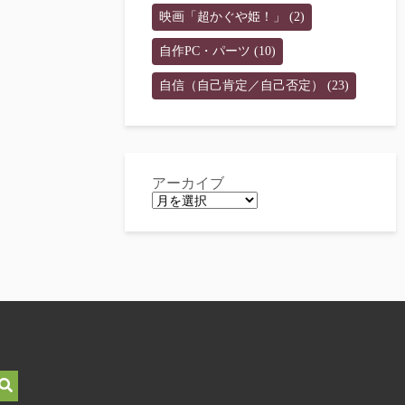
映画「超かぐや姫！」
(2)
自作PC・パーツ
(10)
自信（自己肯定／自己否定）
(23)
アーカイブ