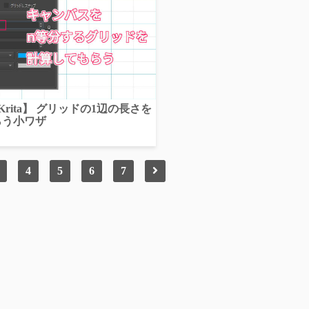
【Krita】 グリッドの1辺の長さを
らう小ワザ
4
5
6
7