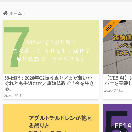
ホーム
›
59-日記：2026年Q2振り返り／まだ若いか、
【UE5 #
それとも手遅れか／原始仏教で「今を生き
バーを実装
る」
2026.07.03
2026.07.31