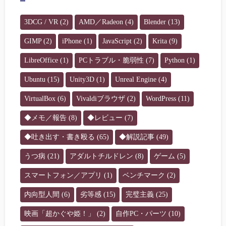
3DCG / VR
(2)
AMD／Radeon
(4)
Blender
(13)
GIMP
(2)
iPhone
(1)
JavaScript
(2)
Krita
(9)
LibreOffice
(1)
PCトラブル・脆弱性
(7)
Python
(1)
Ubuntu
(15)
Unity3D
(1)
Unreal Engine
(4)
VirtualBox
(6)
Vivaldiブラウザ
(2)
WordPress
(11)
◆メモ／報告
(8)
◆レビュー
(7)
◆吐き出す・書き殴る
(65)
◆解説記事
(49)
うつ病
(21)
アダルトチルドレン
(8)
ゲーム
(5)
スマートフォン／アプリ
(1)
ベンチマーク
(2)
内向型人間
(6)
劣等感
(15)
完璧主義
(25)
映画「超かぐや姫！」
(2)
自作PC・パーツ
(10)