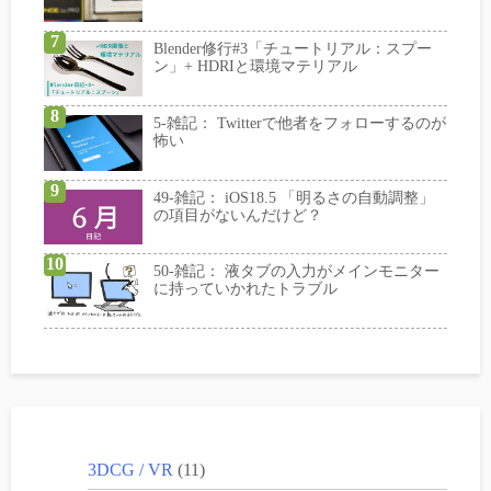
Blender修行#3「チュートリアル：スプー
ン」+ HDRIと環境マテリアル
5-雑記： Twitterで他者をフォローするのが
怖い
49-雑記： iOS18.5 「明るさの自動調整」
の項目がないんだけど？
50-雑記： 液タブの入力がメインモニター
に持っていかれたトラブル
3DCG / VR
(11)