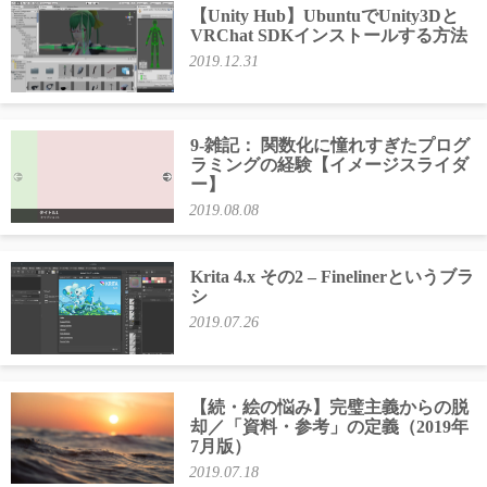
【Unity Hub】UbuntuでUnity3Dと
VRChat SDKインストールする方法
2019.12.31
9-雑記： 関数化に憧れすぎたプログ
ラミングの経験【イメージスライダ
ー】
2019.08.08
Krita 4.x その2 – Finelinerというブラ
シ
2019.07.26
【続・絵の悩み】完璧主義からの脱
却／「資料・参考」の定義（2019年
7月版）
2019.07.18