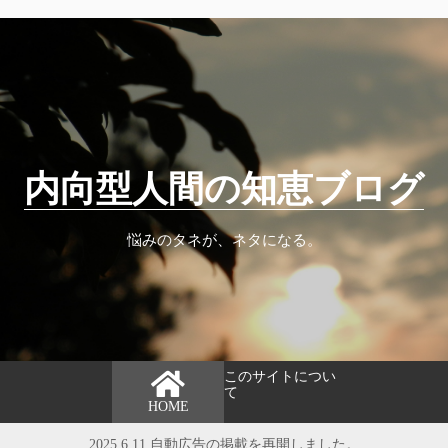
内向型人間の知恵ブログ
悩みのタネが、ネタになる。
このサイトについ
て
HOME
2025.6.11 自動広告の掲載を再開しました。