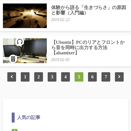
体験から語る「生きづらさ」の原因
と影響（入門編）
2019.02.22
【Ubuntu】PCのリアとフロントか
ら音を同時に出力する方法
【alsamixer】
2019.02.05
1
2
3
4
5
6
7
人気の記事