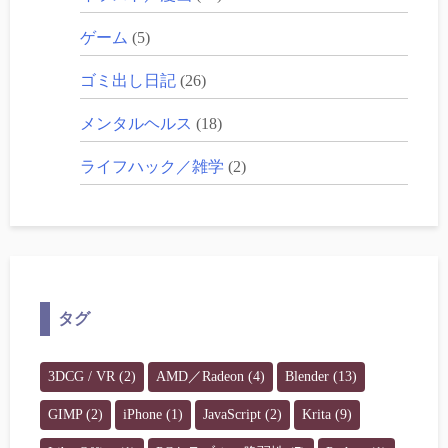
ゲーム
(5)
ゴミ出し日記
(26)
メンタルヘルス
(18)
ライフハック／雑学
(2)
タグ
3DCG / VR
(2)
AMD／Radeon
(4)
Blender
(13)
GIMP
(2)
iPhone
(1)
JavaScript
(2)
Krita
(9)