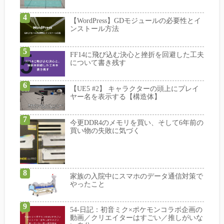
【WordPress】GDモジュールの必要性とイ
ンストール方法
FF14に飛び込む決心と挫折を回避した工夫
について書き残す
【UE5 #2】 キャラクターの頭上にプレイ
ヤー名を表示する【構造体】
今更DDR4のメモリを買い、そして6年前の
買い物の失敗に気づく
家族の入院中にスマホのデータ通信対策で
やったこと
54-日記：初音ミク×ポケモンコラボ企画の
動画／クリエイターはすごい／推しがいな