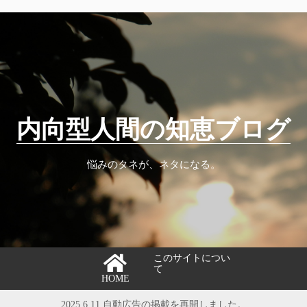
内向型人間の知恵ブログ
悩みのタネが、ネタになる。
このサイトについ
て
HOME
2025.6.11 自動広告の掲載を再開しました。