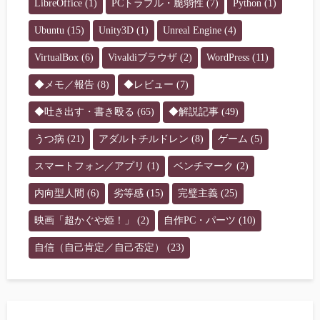
LibreOffice
(1)
PCトラブル・脆弱性
(7)
Python
(1)
Ubuntu
(15)
Unity3D
(1)
Unreal Engine
(4)
VirtualBox
(6)
Vivaldiブラウザ
(2)
WordPress
(11)
◆メモ／報告
(8)
◆レビュー
(7)
◆吐き出す・書き殴る
(65)
◆解説記事
(49)
うつ病
(21)
アダルトチルドレン
(8)
ゲーム
(5)
スマートフォン／アプリ
(1)
ベンチマーク
(2)
内向型人間
(6)
劣等感
(15)
完璧主義
(25)
映画「超かぐや姫！」
(2)
自作PC・パーツ
(10)
自信（自己肯定／自己否定）
(23)