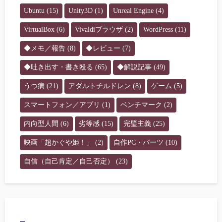
Ubuntu
(15)
Unity3D
(1)
Unreal Engine
(4)
VirtualBox
(6)
Vivaldiブラウザ
(2)
WordPress
(11)
◆メモ／報告
(8)
◆レビュー
(7)
◆吐き出す・書き殴る
(65)
◆解説記事
(49)
うつ病
(21)
アダルトチルドレン
(8)
ゲーム
(5)
スマートフォン／アプリ
(1)
ベンチマーク
(2)
内向型人間
(6)
劣等感
(15)
完璧主義
(25)
映画「超かぐや姫！」
(2)
自作PC・パーツ
(10)
自信（自己肯定／自己否定）
(23)