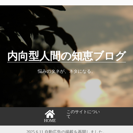
内向型人間の知恵ブログ
悩みのタネが、ネタになる。
このサイトについ
て
HOME
2025.6.11 自動広告の掲載を再開しました。