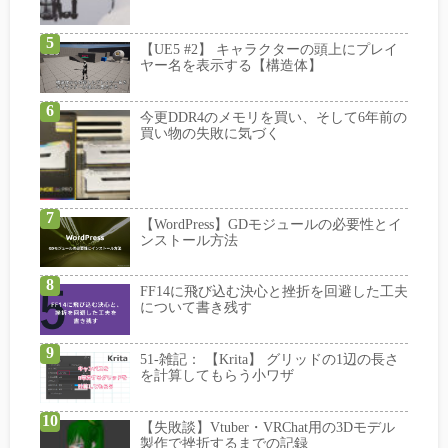
【UE5 #2】 キャラクターの頭上にプレイ
ヤー名を表示する【構造体】
今更DDR4のメモリを買い、そして6年前の
買い物の失敗に気づく
【WordPress】GDモジュールの必要性とイ
ンストール方法
FF14に飛び込む決心と挫折を回避した工夫
について書き残す
51-雑記： 【Krita】 グリッドの1辺の長さ
を計算してもらう小ワザ
【失敗談】Vtuber・VRChat用の3Dモデル
製作で挫折するまでの記録