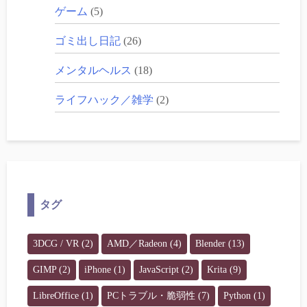
ゲーム
(5)
ゴミ出し日記
(26)
メンタルヘルス
(18)
ライフハック／雑学
(2)
タグ
3DCG / VR
(2)
AMD／Radeon
(4)
Blender
(13)
GIMP
(2)
iPhone
(1)
JavaScript
(2)
Krita
(9)
LibreOffice
(1)
PCトラブル・脆弱性
(7)
Python
(1)