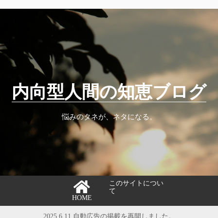
内向型人間の知恵ブログ
悩みのタネが、ネタになる。
このサイトについ
て
HOME
2025.6.11 自動広告の掲載を再開しました。