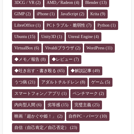
3DCG / VR
(2)
AMD／Radeon
(4)
Blender
(13)
GIMP
(2)
iPhone
(1)
JavaScript
(2)
Krita
(9)
LibreOffice
(1)
PCトラブル・脆弱性
(7)
Python
(1)
Ubuntu
(15)
Unity3D
(1)
Unreal Engine
(4)
VirtualBox
(6)
Vivaldiブラウザ
(2)
WordPress
(11)
◆メモ／報告
(8)
◆レビュー
(7)
◆吐き出す・書き殴る
(65)
◆解説記事
(49)
うつ病
(21)
アダルトチルドレン
(8)
ゲーム
(5)
スマートフォン／アプリ
(1)
ベンチマーク
(2)
内向型人間
(6)
劣等感
(15)
完璧主義
(25)
映画「超かぐや姫！」
(2)
自作PC・パーツ
(10)
自信（自己肯定／自己否定）
(23)