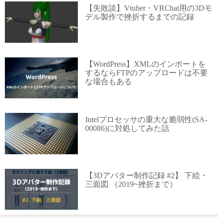
【失敗談】Vtuber・VRChat用の3Dモ
デル製作で挫折するまでの記録
【WordPress】XMLのインポートを
するならFTPのアップロードは不要
な場合もある
Intelプロセッサの重大な脆弱性(SA-
00086)に対処してみた話
【3Dアバター制作記録 #2】 下絵・
三面図 （2019~挫折まで）