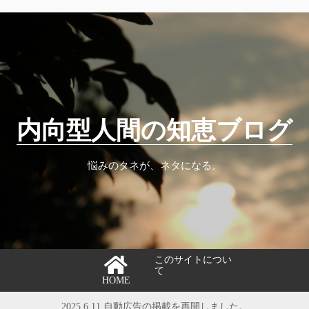
内向型人間の知恵ブログ
悩みのタネが、ネタになる。
このサイトについ
て
HOME
2025.6.11 自動広告の掲載を再開しました。