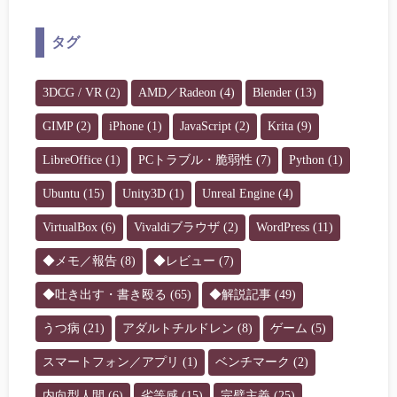
タグ
3DCG / VR
(2)
AMD／Radeon
(4)
Blender
(13)
GIMP
(2)
iPhone
(1)
JavaScript
(2)
Krita
(9)
LibreOffice
(1)
PCトラブル・脆弱性
(7)
Python
(1)
Ubuntu
(15)
Unity3D
(1)
Unreal Engine
(4)
VirtualBox
(6)
Vivaldiブラウザ
(2)
WordPress
(11)
◆メモ／報告
(8)
◆レビュー
(7)
◆吐き出す・書き殴る
(65)
◆解説記事
(49)
うつ病
(21)
アダルトチルドレン
(8)
ゲーム
(5)
スマートフォン／アプリ
(1)
ベンチマーク
(2)
内向型人間
(6)
劣等感
(15)
完璧主義
(25)