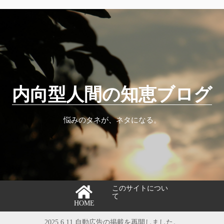
内向型人間の知恵ブログ
悩みのタネが、ネタになる。
このサイトについ
て
HOME
2025.6.11 自動広告の掲載を再開しました。