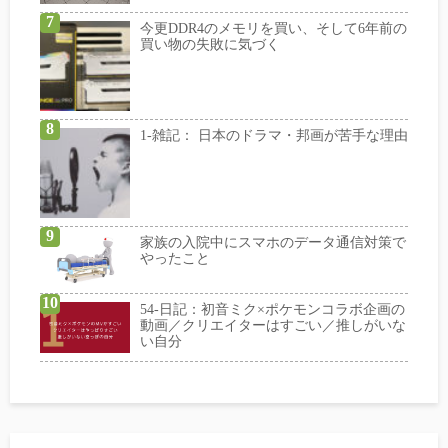
今更DDR4のメモリを買い、そして6年前の
買い物の失敗に気づく
1-雑記： 日本のドラマ・邦画が苦手な理由
家族の入院中にスマホのデータ通信対策で
やったこと
54-日記：初音ミク×ポケモンコラボ企画の
動画／クリエイターはすごい／推しがいな
い自分