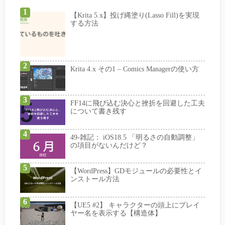
【Krita 5.x】投げ縄塗り(Lasso Fill)を実現
する方法
Krita 4.x その1 – Comics Managerの使い方
FF14に飛び込む決心と挫折を回避した工夫
について書き残す
49-雑記： iOS18.5 「明るさの自動調整」
の項目がないんだけど？
【WordPress】GDモジュールの必要性とイ
ンストール方法
【UE5 #2】 キャラクターの頭上にプレイ
ヤー名を表示する【構造体】