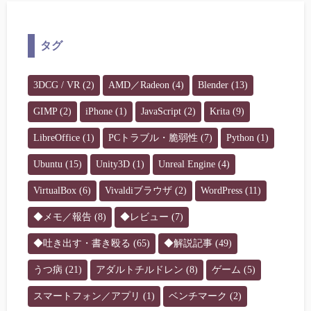
タグ
3DCG / VR
(2)
AMD／Radeon
(4)
Blender
(13)
GIMP
(2)
iPhone
(1)
JavaScript
(2)
Krita
(9)
LibreOffice
(1)
PCトラブル・脆弱性
(7)
Python
(1)
Ubuntu
(15)
Unity3D
(1)
Unreal Engine
(4)
VirtualBox
(6)
Vivaldiブラウザ
(2)
WordPress
(11)
◆メモ／報告
(8)
◆レビュー
(7)
◆吐き出す・書き殴る
(65)
◆解説記事
(49)
うつ病
(21)
アダルトチルドレン
(8)
ゲーム
(5)
スマートフォン／アプリ
(1)
ベンチマーク
(2)