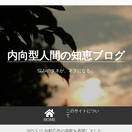
内向型人間の知恵ブログ
悩みのタネが、ネタになる。
このサイトについ
て
HOME
2025.6.11 自動広告の掲載を再開しました。