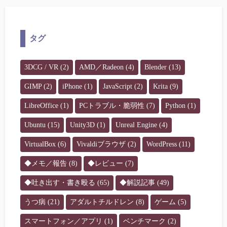
タグ
3DCG / VR
(2)
AMD／Radeon
(4)
Blender
(13)
GIMP
(2)
iPhone
(1)
JavaScript
(2)
Krita
(9)
LibreOffice
(1)
PCトラブル・脆弱性
(7)
Python
(1)
Ubuntu
(15)
Unity3D
(1)
Unreal Engine
(4)
VirtualBox
(6)
Vivaldiブラウザ
(2)
WordPress
(11)
◆メモ／報告
(8)
◆レビュー
(7)
◆吐き出す・書き殴る
(65)
◆解説記事
(49)
うつ病
(21)
アダルトチルドレン
(8)
ゲーム
(5)
スマートフォン／アプリ
(1)
ベンチマーク
(2)