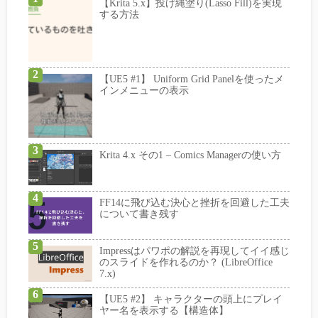
【Krita 5.x】投げ縄塗り(Lasso Fill)を実現
する方法
【UE5 #1】 Uniform Grid Panelを使ったメ
インメニューの表示
Krita 4.x その1 – Comics Managerの使い方
FF14に飛び込む決心と挫折を回避した工夫
について書き残す
Impressはパワポの解説を再現してイイ感じ
のスライドを作れるのか？ (LibreOffice
7.x)
【UE5 #2】 キャラクターの頭上にプレイ
ヤー名を表示する【構造体】