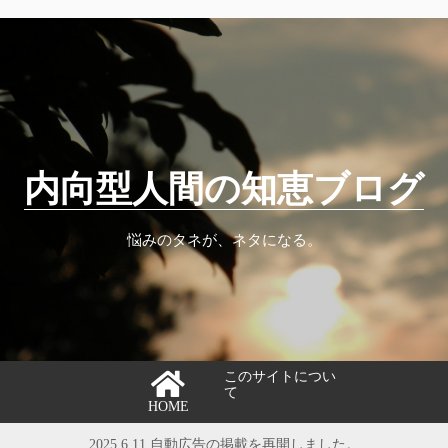
内向型人間の知恵ブログ
悩みのタネが、ネタになる。
このサイトについ
て
HOME
2025.6.11 自動広告の掲載を再開しました。