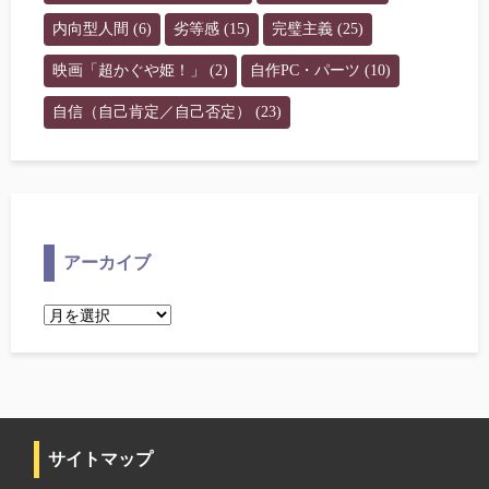
内向型人間
(6)
劣等感
(15)
完璧主義
(25)
映画「超かぐや姫！」
(2)
自作PC・パーツ
(10)
自信（自己肯定／自己否定）
(23)
アーカイブ
ア
ー
カ
イ
ブ
サイトマップ