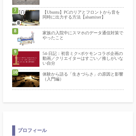
【Ubuntu】PCのリアとフロントから音を
同時に出力する方法【alsamixer】
家族の入院中にスマホのデータ通信対策で
やったこと
54-日記：初音ミク×ポケモンコラボ企画の
動画／クリエイターはすごい／推しがいな
い自分
体験から語る「生きづらさ」の原因と影響
（入門編）
プロフィール