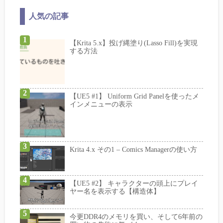
人気の記事
【Krita 5.x】投げ縄塗り(Lasso Fill)を実現
する方法
【UE5 #1】 Uniform Grid Panelを使ったメ
インメニューの表示
Krita 4.x その1 – Comics Managerの使い方
【UE5 #2】 キャラクターの頭上にプレイ
ヤー名を表示する【構造体】
今更DDR4のメモリを買い、そして6年前の