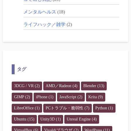
メンタルヘルス
(18)
ライフハック／雑学
(2)
タグ
3DCG / VR
(2)
AMD／Radeon
(4)
Blender
(13)
GIMP
(2)
iPhone
(1)
JavaScript
(2)
Krita
(9)
LibreOffice
(1)
PCトラブル・脆弱性
(7)
Python
(1)
Ubuntu
(15)
Unity3D
(1)
Unreal Engine
(4)
VirtualBox
(6)
Vivaldiブラウザ
(2)
WordPress
(11)