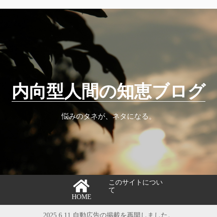
内向型人間の知恵ブログ
悩みのタネが、ネタになる。
このサイトについ
て
HOME
2025.6.11 自動広告の掲載を再開しました。