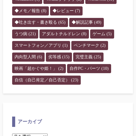
◆メモ／報告
(8)
◆レビュー
(7)
◆吐き出す・書き殴る
(65)
◆解説記事
(49)
うつ病
(21)
アダルトチルドレン
(8)
ゲーム
(5)
スマートフォン／アプリ
(1)
ベンチマーク
(2)
内向型人間
(6)
劣等感
(15)
完璧主義
(25)
映画「超かぐや姫！」
(2)
自作PC・パーツ
(10)
自信（自己肯定／自己否定）
(23)
アーカイブ
ア