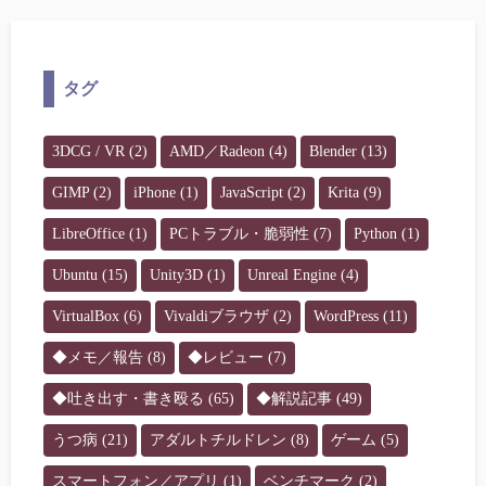
タグ
3DCG / VR
(2)
AMD／Radeon
(4)
Blender
(13)
GIMP
(2)
iPhone
(1)
JavaScript
(2)
Krita
(9)
LibreOffice
(1)
PCトラブル・脆弱性
(7)
Python
(1)
Ubuntu
(15)
Unity3D
(1)
Unreal Engine
(4)
VirtualBox
(6)
Vivaldiブラウザ
(2)
WordPress
(11)
◆メモ／報告
(8)
◆レビュー
(7)
◆吐き出す・書き殴る
(65)
◆解説記事
(49)
うつ病
(21)
アダルトチルドレン
(8)
ゲーム
(5)
スマートフォン／アプリ
(1)
ベンチマーク
(2)