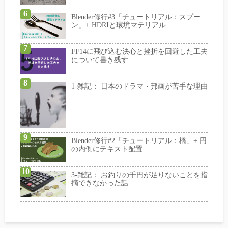
Blender修行#3「チュートリアル：スプー
ン」+ HDRIと環境マテリアル
FF14に飛び込む決心と挫折を回避した工夫
について書き残す
1-雑記： 日本のドラマ・邦画が苦手な理由
Blender修行#2「チュートリアル：橋」+ 円
の内側にテキスト配置
3-雑記： お釣りの千円が足りないことを指
摘できなかった話