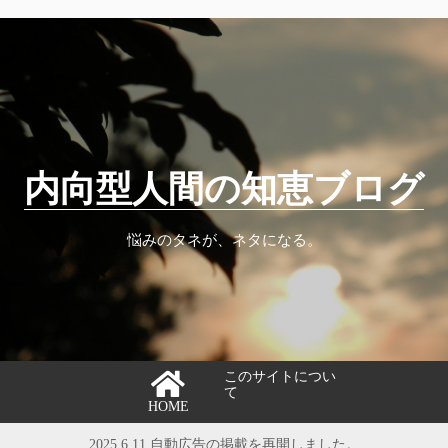
内向型人間の知恵ブログ
悩みのタネが、ネタになる。
このサイトについ
て
HOME
2025.6.11 自動広告の掲載を再開しました。