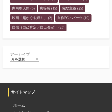
内向型人間
(6)
劣等感
(15)
完璧主義
(25)
映画「超かぐや姫！」
(2)
自作PC・パーツ
(10)
自信（自己肯定／自己否定）
(23)
アーカイブ
サイトマップ
ホーム